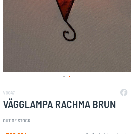
Skip
to
V0047
the
VÄGGLAMPA RACHMA BRUN
beginning
of
the
OUT OF STOCK
images
gallery