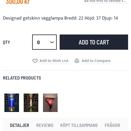
300,00 kr
Be the first to review this product
Designad getskinn vägglampa Bredd: 22 Höjd: 37 Djup: 14
ADD TO CART
QTY
Select
qty
Add to Wish List
Add to Compare
RELATED PRODUCTS
DETALJER
REVIEWS
KÖPT TILLSAMMANS
FRÅGOR