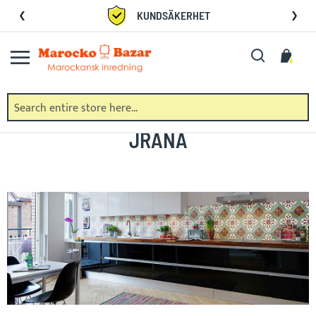
Skip
KUNDSÄKERHET
to
Content
Search
My C
JRANA