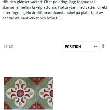
tills den glänser vackert. Efter polering, lägg fogmassa i
skarvarna mellan kakelplattorna. Tvätta ytan med vatten direkt
efter fogning. Nu är ditt marockanska kakel på plats. Njut av
det vackra hantverket och lycka till!
SET
1
ITEM
DE
DIR