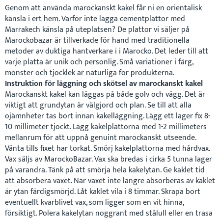
Genom att använda marockanskt kakel får ni en orientalisk
känsla i ert hem. Varför inte lägga cementplattor med
Marrakech känsla på uteplatsen? De plattor vi säljer på
Marockobazar är tillverkade för hand med traditionella
metoder av duktiga hantverkare i i Marocko. Det leder till att
varje platta är unik och personlig. Små variationer i färg,
mönster och tjocklek är naturliga för produkterna.
Instruktion för läggning och skötsel av marockanskt kakel
Marockanskt kakel kan läggas på både golv och vägg. Det är
viktigt att grundytan är välgjord och plan. Se till att alla
ojämnheter tas bort innan kakelläggning. Lägg ett lager fix 8-
10 millimeter tjockt. Lägg kakelplattorna med 1-2 millimeters
mellanrum för att uppnå genuint marockanskt utseende.
Vänta tills fixet har torkat. Smörj kakelplattorna med hårdvax.
Vax säljs av MarockoBazar. Vax ska bredas i cirka 5 tunna lager
på varandra. Tänk på att smörja hela kakelytan. Ge kaklet tid
att absorbera vaxet. När vaxet inte längre absorberas av kaklet
är ytan färdigsmörjd. Låt kaklet vila i 8 timmar. Skrapa bort
eventuellt kvarblivet vax, som ligger som en vit hinna,
försiktigt. Polera kakelytan noggrant med stålull eller en trasa