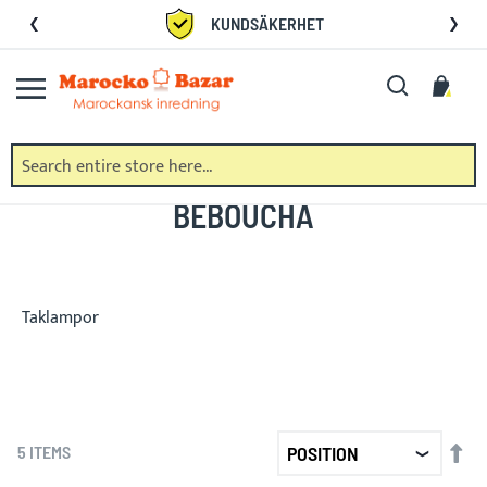
Skip
KUNDSÄKERHET
to
Content
Search
My C
BEBOUCHA
Taklampor
SET
5
ITEMS
DE