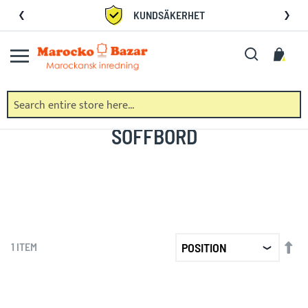
Skip
KUNDSÄKERHET
to
Content
Search
My C
SOFFBORD
SET
1
ITEM
DE
DIR