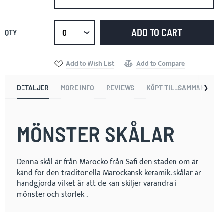
ADD TO CART
QTY
Select
qty
Add to Wish List
Add to Compare
NEX
DETALJER
MORE INFO
REVIEWS
KÖPT TILLSAMMANS
MÖNSTER SKÅLAR
Denna skål är från Marocko från Safi den staden om är
känd för den traditonella Marockansk keramik. skålar är
handgjorda vilket är att de kan skiljer varandra i
mönster och storlek .