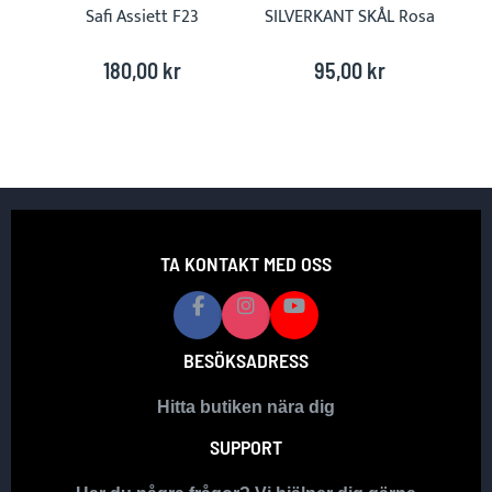
Safi Assiett F23
SILVERKANT SKÅL Rosa
S
180,00 kr
95,00 kr
TA KONTAKT MED OSS
BESÖKSADRESS
Hitta butiken nära dig
SUPPORT