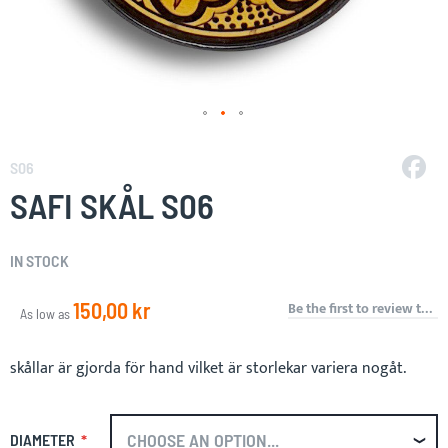
Skip
to
S06
the
SAFI SKÅL S06
beginning
of
the
IN STOCK
images
gallery
150,00 kr
Be the first to review this product
As low as
skållar är gjorda för hand vilket är storlekar variera nogåt.
DIAMETER