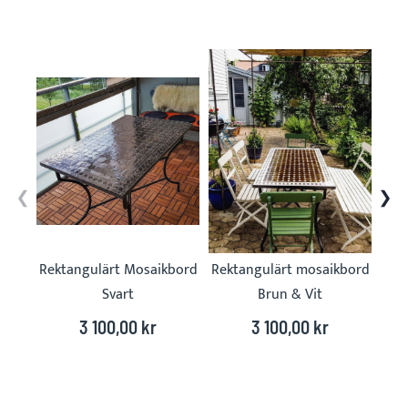
Skip
carousel
Rektangulärt Mosaikbord
Rektangulärt mosaikbord
Rek
Svart
Brun & Vit
3 100,00 kr
3 100,00 kr