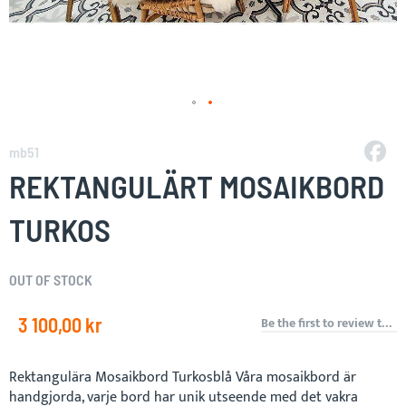
Skip
to
mb51
the
REKTANGULÄRT MOSAIKBORD
beginning
of
TURKOS
the
images
gallery
OUT OF STOCK
3 100,00 kr
Be the first to review this product
Rektangulära Mosaikbord Turkosblå Våra mosaikbord är
handgjorda, varje bord har unik utseende med det vakra