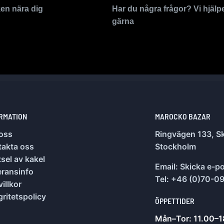
ken nära dig
Har du några frågor? Vi hjälp
gärna
RMATION
MAROCKO BAZAR
oss
Ringvägen 133, Sk
takta oss
Stockholm
sel av kakel
Email:
Skicka e-p
eransinfo
Tel: +46 (0)70-0
illkor
gritetspolicy
ÖPPETTIDER
Mån–Tor: 11.00–1