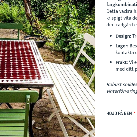
färgkombinati
Detta vackra 
krispigt vita d
din trädgård e
Design:
Tr
Lager:
Bes
kontakta o
Frakt:
Vi e
med ditt 
Robust smidesu
vinterförvaring
HÖJD PÅ BEN