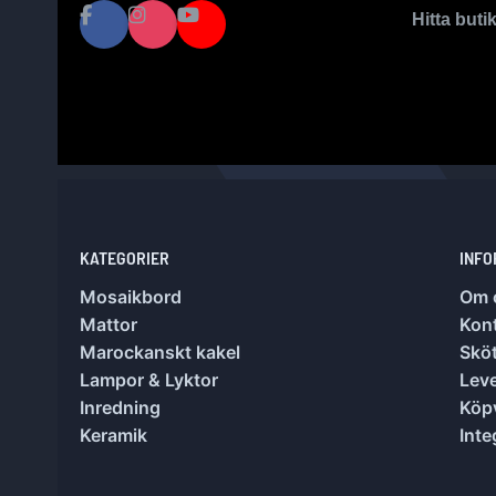
Hitta buti
KATEGORIER
INFO
Mosaikbord
Om 
Mattor
Kon
Marockanskt kakel
Sköt
Lampor & Lyktor
Lev
Inredning
Köpv
Keramik
Inte