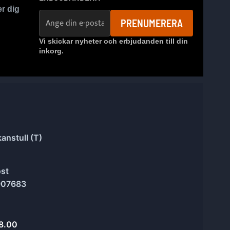
er dig
E-postadress
PRENUMERERA
Vi skickar nyheter och erbjudanden till din
inkorg.
anstull (T)
ost
907683
8.00