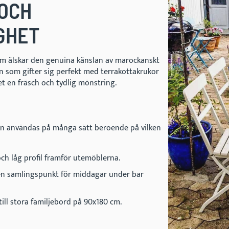
 OCH
GHET
om älskar den genuina känslan av marockanskt
n som gifter sig perfekt med terrakottakrukor
t en fräsch och tydlig mönstring.
an användas på många sätt beroende på vilken
och låg profil framför utemöblerna.
 en samlingspunkt för middagar under bar
ll stora familjebord på 90x180 cm.