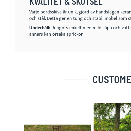
KVALITET & SKÖTSEL
Varje bordsskiva är unik, gjord av handslagen kera
och stål. Detta ger en tung och stabil möbel som st
Underhåll:
Rengörs enkelt med mild såpa och vatten
annars kan orsaka sprickor.
CUSTOME
Skip
carousel