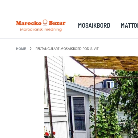
Skip
D
FRAKT
to
Content
MOSAIKBORD
MATTO
HOME
REKTANGULÄRT MOSAIKBORD RÖD & VIT
Skip
to
the
end
of
the
images
gallery