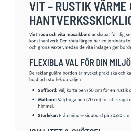
VIT – RUSTIK VÄRME
HANTVERKSSKICKLI
Vårt
röda och vita mosaikbord
är skapat för dig s
konsthantverk. Den röda färgen har en jordnära to
och gröna växter, medan de vita inslagen ger borde
FLEXIBLA VAL FÖR DIN MILJÖ
De rektangulära borden är mycket praktiska och k
höjd och storlek du väljer:
Soffbord:
Välj korta ben (50 cm) för en rustik 
Matbord:
Välj höga ben (70 cm) för att skapa
himmel.
Storlekar:
Från mindre sidobord på 30x80 cm ti