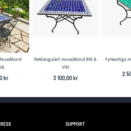
Mosaikbord
Rektangulärt mosaikbord Blå &
Fyrkantiga m
lå
Vitt
2 5
0 kr
3 100,00 kr
RESS
SUPPORT