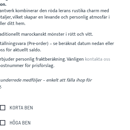
on.
hantverk kombinerar den röda lerans rustika charm med
etaljer, vilket skapar en levande och personlig atmosfär i
ller ditt hem.
aditionellt marockanskt mönster i rött och vitt.
tällningsvara (Pre-order) – se beräknat datum nedan eller
ss för aktuellt saldo.
rbjuder personlig fraktberäkning. Vänligen
kontakta oss
postnummer för prisförslag.
nderrede medföljer – enkelt att fälla ihop för
.
KORTA BEN
HÖGA BEN