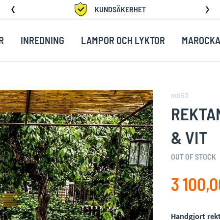
KUNDSÄKERHET
R
INREDNING
LAMPOR OCH LYKTOR
MAROCKA
mb53
REKTA
& VIT
OUT OF STOCK
3 100,0
Handgjort rek