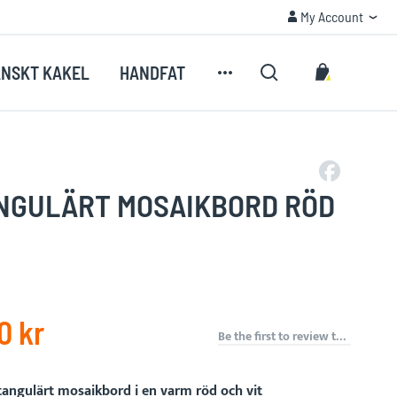
My Account
My Account
My Cart
NSKT KAKEL
HANDFAT
Search
NGULÄRT MOSAIKBORD RÖD
0 kr
Be the first to review this product
tangulärt mosaikbord i en varm röd och vit