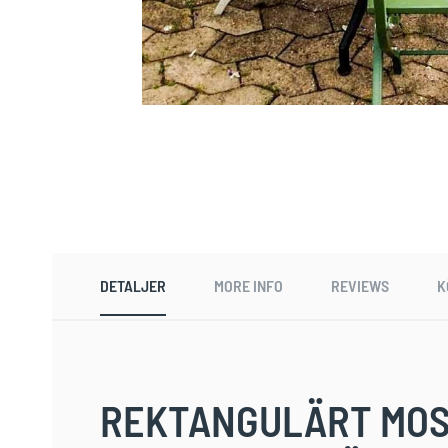
Skip
to
the
beginning
of
the
images
gallery
DETALJER
MORE INFO
REVIEWS
K
REKTANGULÄRT MOS