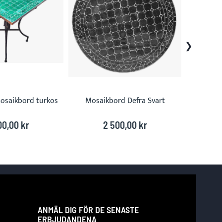
osaikbord turkos
Mosaikbord Defra Svart
Defra
00,00 kr
2 500,00 kr
ANMÄL DIG FÖR DE SENASTE
ERBJUDANDENA