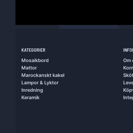
KATEGORIER
INFO
Mosaikbord
Om 
Mattor
Kon
Marockanskt kakel
Sköt
Lampor & Lyktor
Lev
Inredning
Köpv
Keramik
Inte