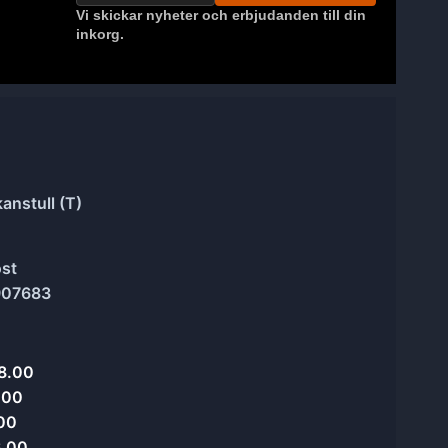
Vi skickar nyheter och erbjudanden till din
inkorg.
anstull (T)
ost
907683
8.00
.00
.00
6.00