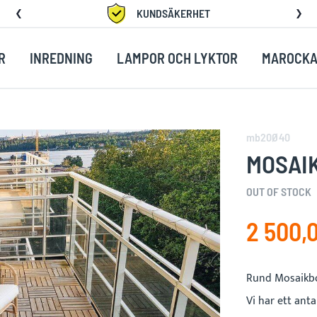
KUNDSÄKERHET
R
INREDNING
LAMPOR OCH LYKTOR
MAROCKA
mb20Ø40
MOSAIK
OUT OF STOCK
2 500,0
Rund Mosaikbo
Vi har ett ant