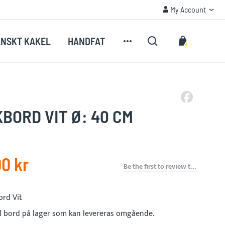
My Account
My Account
My Cart
NSKT KAKEL
HANDFAT
Search
BORD VIT Ø: 40 CM
0 kr
Be the first to review this product
rd Vit
al bord på lager som kan levereras omgående.