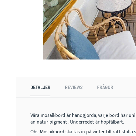
Skip
to
the
beginning
DETALJER
REVIEWS
FRÅGOR
of
the
images
gallery
Våra mosaikbord är handgjorda, varje bord har un
an natur pigment . Underredet är hopfälbart.
Obs Mosaikbord ska tas in på vinter till rätt ställa 