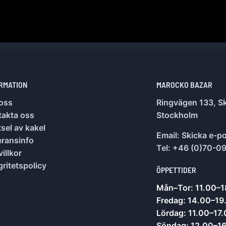
RMATION
MAROCKO BAZAR
oss
Ringvägen 133, Sk
takta oss
Stockholm
sel av kakel
Email:
Skicka e-p
eransinfo
Tel: +46 (0)70-0
illkor
gritetspolicy
ÖPPETTIDER
Mån–Tor: 11.00–1
Fredag: 14.00–19
Lördag: 11.00–17
Söndag: 12.00–1