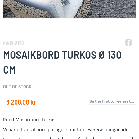
Skip
to
mb18 Ø130
the
MOSAIKBORD TURKOS Ø 130
beginning
of
CM
the
images
gallery
OUT OF STOCK
8 200,00 kr
Be the first to review this product
Rund Mosaikbord turkos
Vi har ett antal bord på lager som kan levereras omgående.