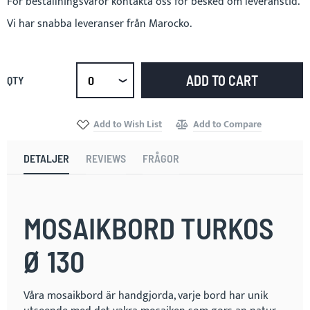
För beställningsvaror kontakta oss för besked om leveranstid.
Vi har snabba leveranser från Marocko.
ADD TO CART
QTY
Select
qty
Add to Wish List
Add to Compare
DETALJER
REVIEWS
FRÅGOR
MOSAIKBORD TURKOS
Ø 130
Våra mosaikbord är handgjorda, varje bord har unik