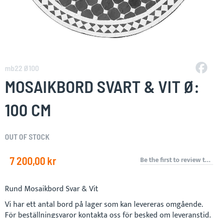
Skip
to
mb22 Ø100
the
MOSAIKBORD SVART & VIT Ø:
beginning
of
100 CM
the
images
gallery
OUT OF STOCK
7 200,00 kr
Be the first to review this product
Rund Mosaikbord Svar & Vit
Vi har ett antal bord på lager som kan levereras omgående.
För beställningsvaror kontakta oss för besked om leveranstid.