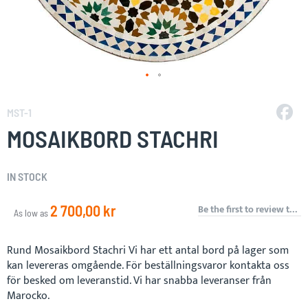
Skip
to
MST-1
the
MOSAIKBORD STACHRI
beginning
of
the
IN STOCK
images
gallery
2 700,00 kr
Be the first to review this product
As low as
Rund Mosaikbord Stachri Vi har ett antal bord på lager som
kan levereras omgående. För beställningsvaror kontakta oss
för besked om leveranstid. Vi har snabba leveranser från
Marocko.