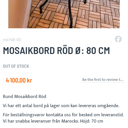
Skip
to
mb14Ø:80
the
MOSAIKBORD RÖD Ø: 80 CM
beginning
of
the
OUT OF STOCK
images
gallery
4 100,00 kr
Be the first to review this product
Rund Mosaikbord Röd
Vi har ett antal bord på lager som kan levereras omgående.
För beställningsvaror kontakta oss för besked om leveranstid.
Vi har snabba leveranser från Marocko.
Höjd: 70 cm