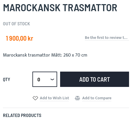
the
MAROCKANSK TRASMATTOR
beginning
of
the
OUT OF STOCK
images
gallery
1 900,00 kr
Be the first to review this product
Marockansk trasmattor Mått: 260 x 70 cm
ADD TO CART
QTY
Select
qty
Add to Wish List
Add to Compare
RELATED PRODUCTS