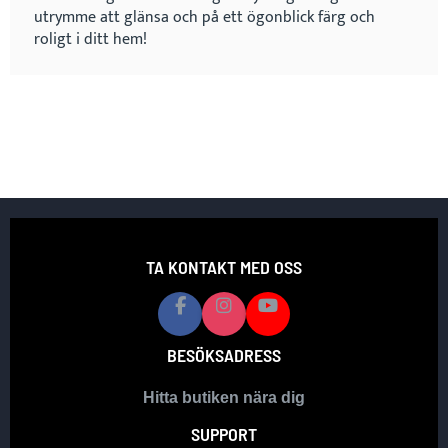
utrymme att glänsa och på ett ögonblick färg och
roligt i ditt hem!
TA KONTAKT MED OSS
BESÖKSADRESS
Hitta butiken nära dig
SUPPORT