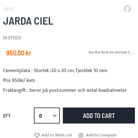
to
JR03
the
JARDA CIEL
beginning
of
the
IN STOCK
images
gallery
950,00 kr
Be the first to review this product
Cementplata : Storlek :20 x 20 cm. Tjocklek 10 mm
Pris 950kr/ kvm
Fraktavgift : beror på postnummer och antal kvadratmeter
ADD TO CART
QTY
Select
qty
Add to Wish List
Add to Compare