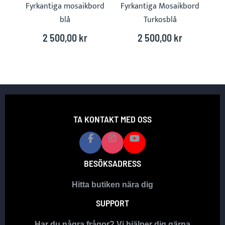
Fyrkantiga mosaikbord
Fyrkantiga Mosaikbord
Fy
blå
Turkosblå
2 500,00 kr
2 500,00 kr
TA KONTAKT MED OSS
BESÖKSADRESS
Hitta butiken nära dig
SUPPORT
Har du några frågor? Vi hjälper dig gärna