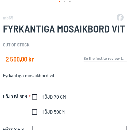
Skip
to
mb65
the
FYRKANTIGA MOSAIKBORD VIT
beginning
of
the
OUT OF STOCK
images
gallery
2 500,00 kr
Be the first to review this product
Fyrkantiga mosaikbord vit
HÖJD 70 CM
HÖJD PÅ BEN
HÖJD 50CM
MÅTT (CM X