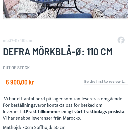
Skip
to
mb37-Ø: 110 cm
the
DEFRA MÖRKBLÅ-Ø: 110 CM
beginning
of
the
OUT OF STOCK
images
gallery
6 900,00 kr
Be the first to review this product
Vi har ett antal bord på lager som kan levereras omgående.
För beställningsvaror kontakta oss för besked om
leveranstid.
Frakt tillkommer enligt vårt fraktbolags prislista
.
Vi har snabba leveranser från Marocko.
Mathöjd: 70cm Soffhöjd: 50 cm