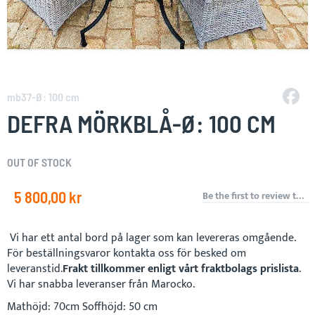
Skip
to
mb37-Ø: 100 cm
the
DEFRA MÖRKBLÅ-Ø: 100 CM
beginning
of
the
OUT OF STOCK
images
gallery
5 800,00 kr
Be the first to review this product
Vi har ett antal bord på lager som kan levereras omgående.
För beställningsvaror kontakta oss för besked om
leveranstid.
Frakt tillkommer enligt vårt fraktbolags prislista
.
Vi har snabba leveranser från Marocko.
Mathöjd: 70cm Soffhöjd: 50 cm