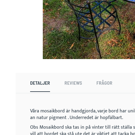
Skip
to
the
beginning
DETALJER
REVIEWS
FRÅGOR
of
the
images
gallery
Våra mosaikbord är handgjorda, varje bord har un
an natur pigment . Underredet är hopfälbart.
Obs Mosaikbord ska tas in på vinter till rätt ställa 
vill att bordet ska stå ute det är viktigt att tacka b