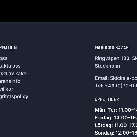
RMATION
MAROCKO BAZAR
oss
Ringvägen 133, Sk
takta oss
Stockholm
sel av kakel
Email:
Skicka e-p
eransinfo
Tel: +46 (0)70-0
illkor
gritetspolicy
ÖPPETTIDER
Mån–Tor: 11.00–1
Fredag: 14.00–19
Lördag: 11.00–17
Söndag: 12.00–1