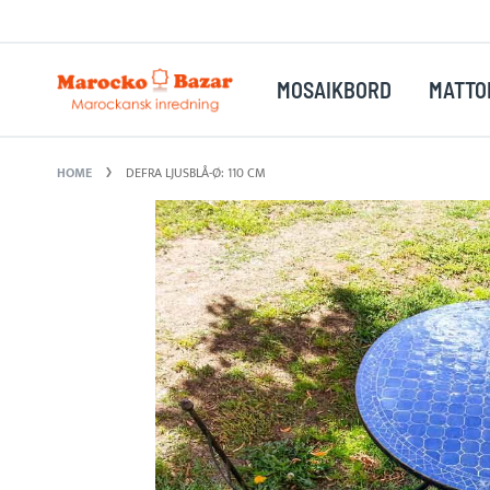
Skip
D
FRAKT
to
Content
MOSAIKBORD
MATTO
HOME
DEFRA LJUSBLÅ-Ø: 110 CM
Skip
to
the
end
of
the
images
gallery