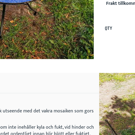
Frakt tillkomm
QTY
ik utseende med det vakra mosaiken som gors
som inte inehåller kyla och fukt, vid hinder och
ordet ordentligt innan blir blött eller fuktigt.