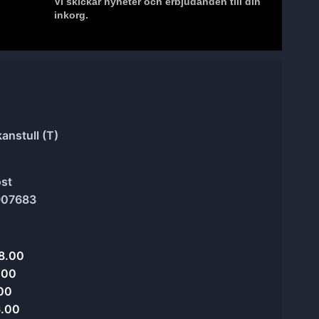
Vi skickar nyheter och erbjudanden till din
inkorg.
anstull (T)
ost
907683
8.00
.00
.00
6.00