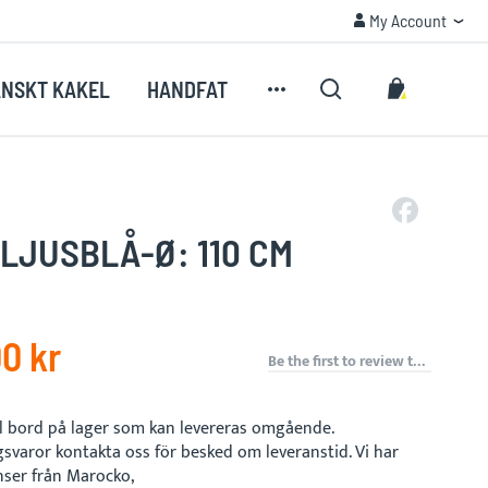
My Account
My Account
My Cart
NSKT KAKEL
HANDFAT
Search
LJUSBLÅ-Ø: 110 CM
0 kr
Be the first to review this product
al bord på lager som kan levereras omgående.
gsvaror kontakta oss för besked om leveranstid. Vi har
nser från Marocko,