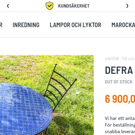
KUNDSÄKERHET
R
INREDNING
LAMPOR OCH LYKTOR
MAROCKA
mb151Ø: 110 cm
DEFRA 
OUT OF STOCK
6 900,0
Vi har ett ant
För beställnin
snabba levera