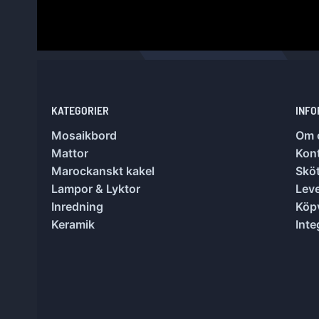
KATEGORIER
INFO
Mosaikbord
Om 
Mattor
Kon
Marockanskt kakel
Sköt
Lampor & Lyktor
Lev
Inredning
Köpv
Keramik
Inte