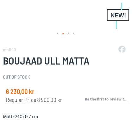
NEW!
Skip
to
ma040
the
BOUJAAD ULL MATTA
beginning
of
the
OUT OF STOCK
images
gallery
6 230,00 kr
Special
Price
Be the first to review this product
Regular Price
8 900,00 kr
Mått: 240x157 cm