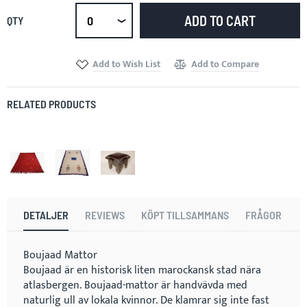
ADD TO CART
QTY
Select
qty
Add to Wish List
Add to Compare
RELATED PRODUCTS
DETALJER
REVIEWS
KÖPT TILLSAMMANS
FRÅGOR
Boujaad Mattor
Boujaad är en historisk liten marockansk stad nära
atlasbergen. Boujaad-mattor är handvävda med
naturlig ull av lokala kvinnor. De klamrar sig inte fast