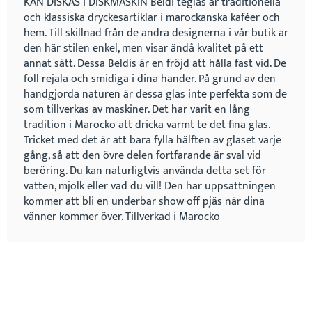
KAN DISKAS I DISKMASKIN Beldi teglas är traditionella
och klassiska dryckesartiklar i marockanska kaféer och
hem. Till skillnad från de andra designerna i vår butik är
den här stilen enkel, men visar ändå kvalitet på ett
annat sätt. Dessa Beldis är en fröjd att hålla fast vid. De
föll rejäla och smidiga i dina händer. På grund av den
handgjorda naturen är dessa glas inte perfekta som de
som tillverkas av maskiner. Det har varit en lång
tradition i Marocko att dricka varmt te det fina glas.
Tricket med det är att bara fylla hälften av glaset varje
gång, så att den övre delen fortfarande är sval vid
beröring. Du kan naturligtvis använda detta set för
vatten, mjölk eller vad du vill! Den här uppsättningen
kommer att bli en underbar show-off pjäs när dina
vänner kommer över. Tillverkad i Marocko