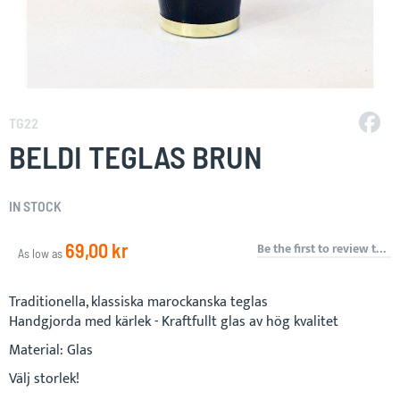
Skip
to
TG22
the
BELDI TEGLAS BRUN
beginning
of
the
IN STOCK
images
gallery
69,00 kr
Be the first to review this product
As low as
Traditionella, klassiska marockanska teglas
Handgjorda med kärlek - Kraftfullt glas av hög kvalitet
Material: Glas
Välj storlek!