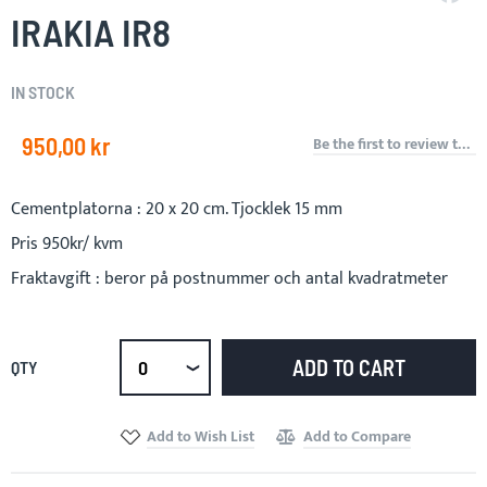
the
IRAKIA IR8
beginning
of
the
IN STOCK
images
gallery
950,00 kr
Be the first to review this product
Cementplatorna : 20 x 20 cm. Tjocklek 15 mm
Pris 950kr/ kvm
Fraktavgift : beror på postnummer och antal kvadratmeter
ADD TO CART
QTY
Select
qty
Add to Wish List
Add to Compare