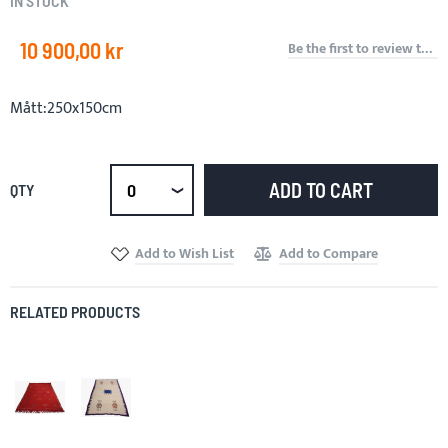
IN STOCK
images
gallery
10 900,00 kr
Be the first to review this product
Mått:250x150cm
ADD TO CART
QTY
Select
qty
Add to Wish List
Add to Compare
RELATED PRODUCTS