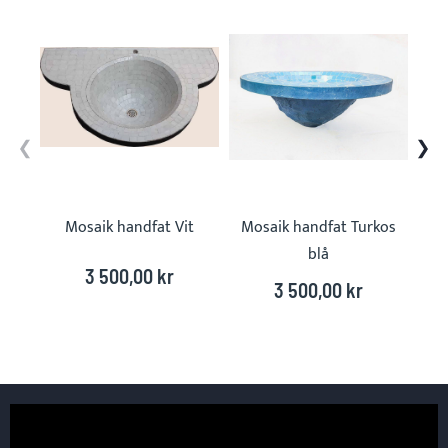
carousel
Mosaik handfat Vit
Mosaik handfat Turkos
M
blå
3 500,00 kr
3 500,00 kr