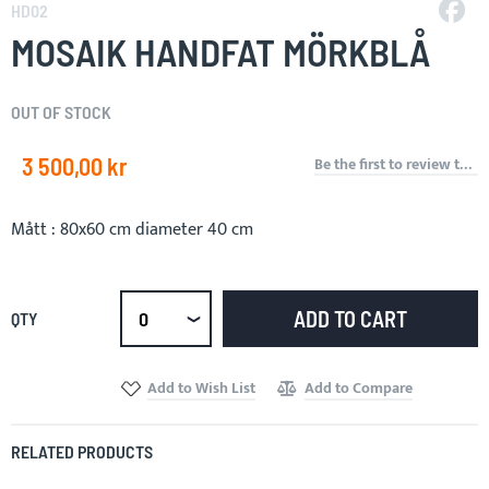
to
HD02
the
MOSAIK HANDFAT MÖRKBLÅ
beginning
of
the
OUT OF STOCK
images
gallery
3 500,00 kr
Be the first to review this product
Mått : 80x60 cm diameter 40 cm
ADD TO CART
QTY
Select
qty
Add to Wish List
Add to Compare
RELATED PRODUCTS