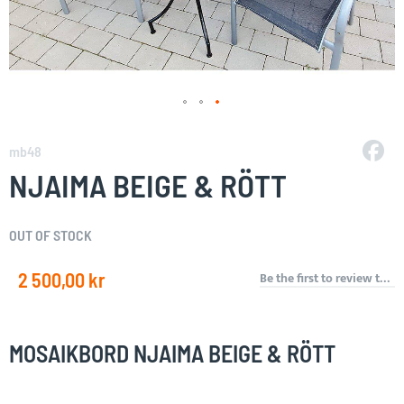
Skip
to
mb48
the
NJAIMA BEIGE & RÖTT
beginning
of
the
OUT OF STOCK
images
gallery
2 500,00 kr
Be the first to review this product
MOSAIKBORD NJAIMA BEIGE & RÖTT